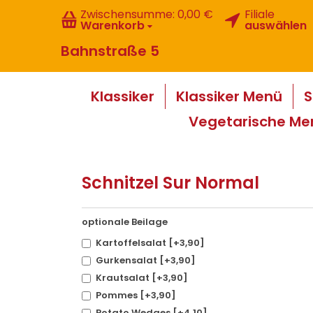
Zwischensumme:
0,00 €
Filiale
Warenkorb
auswählen
Bahnstraße 5
Klassiker
Klassiker Menü
S
Vegetarische Me
Schnitzel Sur Normal
optionale Beilage
Kartoffelsalat [+3,90]
Gurkensalat [+3,90]
Krautsalat [+3,90]
Pommes [+3,90]
Potato Wedges [+4,10]