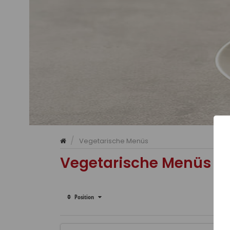
/
Vegetarische Menüs
Vegetarische Menüs
Position