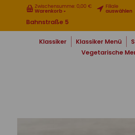
Zwischensumme:
0,00 €
Filiale
Warenkorb
auswählen
Bahnstraße 5
Klassiker
Klassiker Menü
S
Vegetarische Me